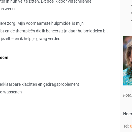
 in hun vel te zitten. Dit doe ik door verschillende
dus werkt.
iere zorg. Mijn voornaamste hulpmiddel is mijn
t en de therapieën die ik beheers zijn daar hulpmiddelen bij.
ezelf – en ik help je graag verder.
bleem
nverklaarbare klachten en gedragsproblemen)
j volwassenen
Foto
Neem
Tel: