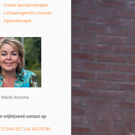
Cranio Sacraal-therapie
Lichaamsgericht coachen
Hypnotherapie
: Martin Rozema
 vrijblijvend contact op:
072 5091327
|
06 54270789