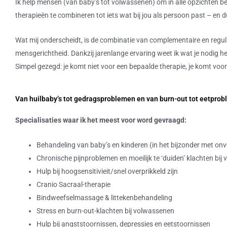
Ik help mensen (van baby’s tot volwassenen) om in alle opzichten beter
therapieën te combineren tot iets wat bij jou als persoon past – en 
Wat mij onderscheidt, is de combinatie van complementaire en regul
mensgerichtheid. Dankzij jarenlange ervaring weet ik wat je nodig heb
Simpel gezegd: je komt niet voor een bepaalde therapie, je komt voor j
Van huilbaby’s tot gedragsproblemen en van burn-out tot eetpro
Specialisaties waar ik het meest voor word gevraagd:
Behandeling van baby’s en kinderen (in het bijzonder met o
Chronische pijnproblemen en moeilijk te ‘duiden’ klachten bi
Hulp bij hoogsensitivieit/snel overprikkeld zijn
Cranio Sacraal-therapie
Bindweefselmassage & littekenbehandeling
Stress en burn-out-klachten bij volwassenen
Hulp bij angststoornissen, depressies en eetstoornissen