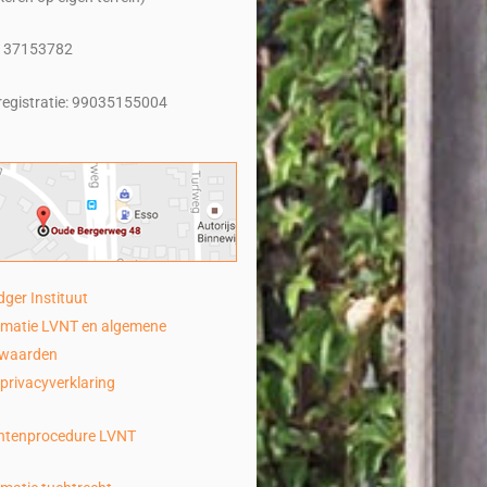
 37153782
registratie: 99035155004
dger Instituut
rmatie LVNT en algemene
rwaarden
privacyverklaring
htenprocedure LVNT