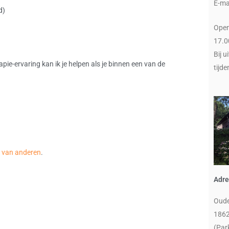
E-ma
d)
Open
17.0
Bij u
ie-ervaring kan ik je helpen als je binnen een van de
tijde
s van anderen
.
Adre
Oude
1862
(Par