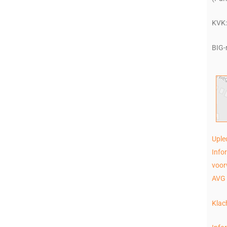
KVK:
BIG-
Uple
Info
voo
AVG 
Klac