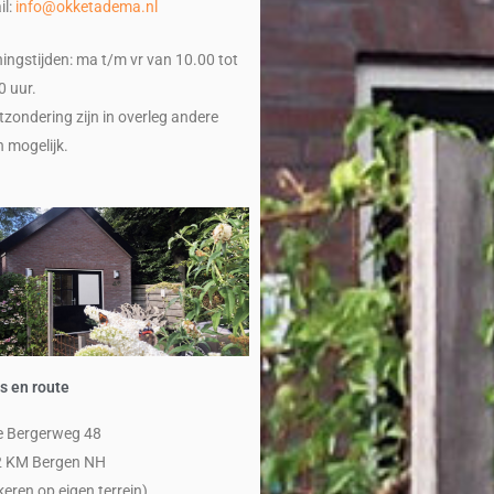
il:
info@okketadema.nl
ingstijden: ma t/m vr van 10.00 tot
0 uur.
itzondering zijn in overleg andere
n mogelijk.
s en route
 Bergerweg 48
 KM Bergen NH
keren op eigen terrein)