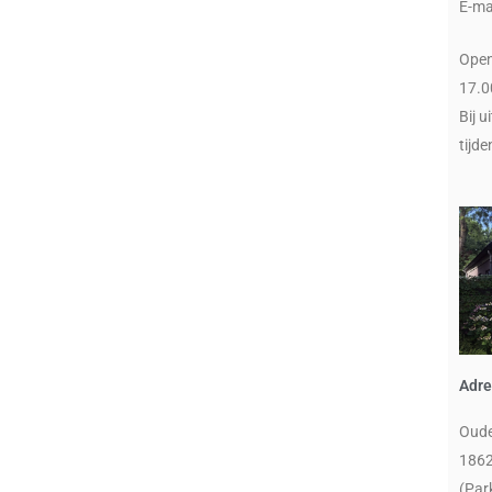
E-ma
Open
17.0
Bij u
tijde
Adre
Oude
1862
(Par