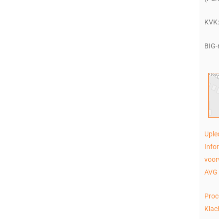
KVK:
BIG-
Uple
Info
voo
AVG 
Proc
Klac