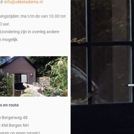
il:
info@okketadema.nl
ingstijden: ma t/m do van 10.00 tot
0 uur.
itzondering zijn in overleg andere
n mogelijk.
s en route
 Bergerweg 48
 KM Bergen NH
keren op eigen terrein)