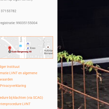
 37153782
registratie: 99035155004
dger Instituut
rmatie LVNT en algemene
rwaarden
Privacyverklaring
edure bij klachten (via SCAG)
htenprocedure LVNT