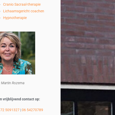
Cranio Sacraal-therapie
Lichaamsgericht coachen
Hypnotherapie
: Martin Rozema
 vrijblijvend contact op:
072 5091327
|
06 54270789